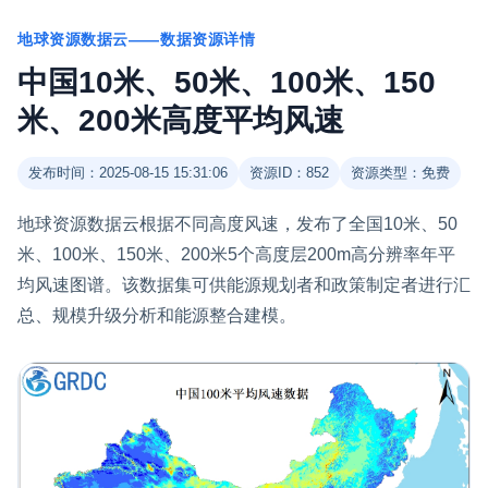
地球资源数据云——数据资源详情
中国10米、50米、100米、150
米、200米高度平均风速
发布时间：2025-08-15 15:31:06
资源ID：852
资源类型：免费
地球资源数据云根据不同高度风速，发布了全国10米、50
米、100米、150米、200米5个高度层200m高分辨率年平
均风速图谱。该数据集可供能源规划者和政策制定者进行汇
总、规模升级分析和能源整合建模。