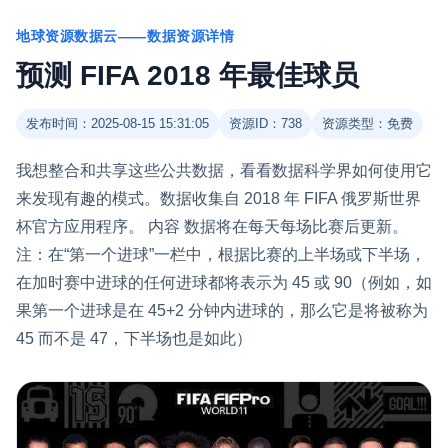
地球资源数据云——数据资源详情
预测 FIFA 2018 年最佳球员
发布时间：2025-08-15 15:31:05
资源ID：738
资源类型：免费
我想整合和共享这些公共数据，看看数据科学界如何使用它
来发现有趣的模式。数据收集自 2018 年 FIFA 俄罗斯世界
杯官方应用程序。 内容 数据将在每天每场比赛后更新。
注：在“第一个进球”一栏中，根据比赛的上半场或下半场，
在加时赛中进球的任何进球都将表示为 45 或 90（例如，如
果第一个进球是在 45+2 分钟内进球的，那么它是将被称为
45 而不是 47，下半场也是如此）