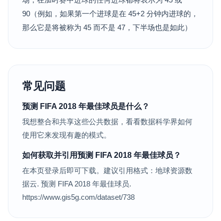
90（例如，如果第一个进球是在 45+2 分钟内进球的，
那么它是将被称为 45 而不是 47，下半场也是如此）
常见问题
预测 FIFA 2018 年最佳球员是什么？
我想整合和共享这些公共数据，看看数据科学界如何
使用它来发现有趣的模式。
如何获取并引用预测 FIFA 2018 年最佳球员？
在本页登录后即可下载。建议引用格式：地球资源数
据云. 预测 FIFA 2018 年最佳球员.
https://www.gis5g.com/dataset/738