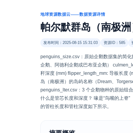
地球资源数据云——数据资源详情
帕尔默群岛（南极洲
发布时间：2025-08-15 15:31:03
资源ID：585
penguins_size.csv：原始企鹅数据集的
企鹅、阿德利企鹅或巴布亚企鹅） culmen_length
秆深度 (mm) flipper_length_mm: 导板长度 (
岛（南极洲）的岛屿名称（Dream、Torgersen
penguins_lter.csv：3 个企鹅物种
什么是管芯长度和深度？ 喙是“鸟嘴的上脊
的管柱长度和管柱深度如下所示。